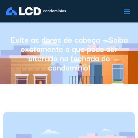
Evite as dores de cabeça – Saiba
exatamente o que pode ser
alterado na fachada do
condomínio!