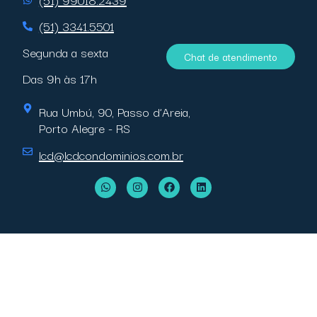
(51) 3341.5501
Segunda a sexta
Chat de atendimento
Das 9h às 17h
Rua Umbú, 90, Passo d’Areia,
Porto Alegre - RS
lcd@lcdcondominios.com.br
ncel giriş
cratosroyalbet giriş
cratosroyalbet
kingroyal gün