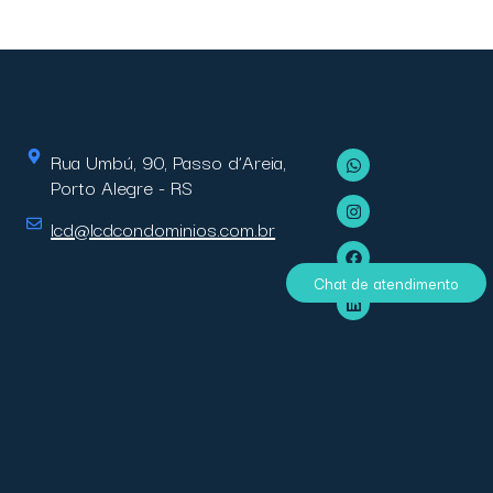
Rua Umbú, 90, Passo d’Areia,
Porto Alegre - RS
lcd@lcdcondominios.com.br
Chat de atendimento