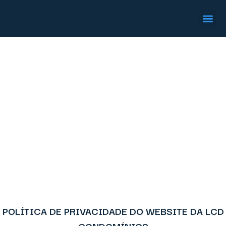
Quem s
Fale 
Política de Privacidade
POLÍTICA DE PRIVACIDADE DO WEBSITE DA LCD