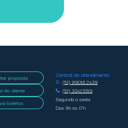
Central de atendimento
citar proposta
(51) 99018.2439
a do cliente
(51) 3341.5501
Segunda a sexta
 via boletos
Das 9h às 17h