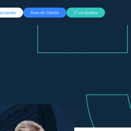
r proposta
Área do Cliente
2ª via boletos