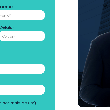
enome
Celular
lher mais de um)