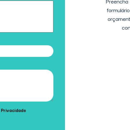
Preencha 
formulári
orçamento
con
e Privacidade