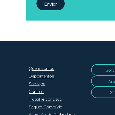
Enviar
Quem somos
Soli
Depoimentos
Áre
Serviços
Contato
2ª
Trabalhe conosco
Seguro Conteúdo
Alteração de Titularidade