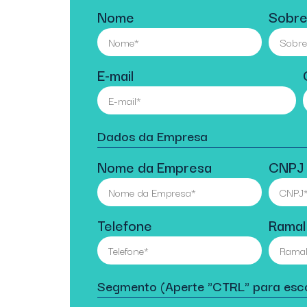
Nome
Sobr
E-mail
Dados da Empresa
Nome da Empresa
CNPJ
Telefone
Ramal
Segmento (Aperte "CTRL" para esco