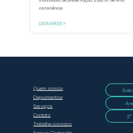
consciência
LEIA MAIS »
Quem somos
Soli
Depoimentos
Áre
Serviços
Contato
2ª
Trabalhe conosco
Seguro Conteúdo