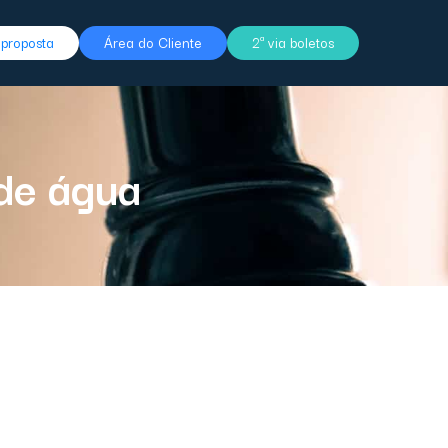
r proposta
Área do Cliente
2ª via boletos
 de água