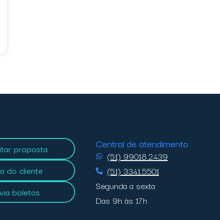
Central de atendimento
citar proposta
(51) 99018.2439
a do cliente
(51) 3341.5501
Segunda a sexta
 via boletos
Das 9h às 17h